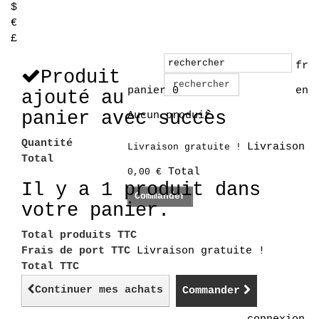
$
€
£
fr
Produit
rechercher
panier
0
en
ajouté au
panier avec succès
Aucun produit
Quantité
Livraison
Livraison gratuite !
Total
Total
0,00 €
Il y a 1 produit dans
Commander
votre panier.
Total produits TTC
Frais de port TTC
Livraison gratuite !
Total TTC
Continuer mes achats
Commander