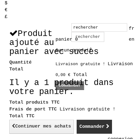
$
€
£
fr
Produit
rechercher
panier
0
en
ajouté au
panier avec succès
Aucun produit
Quantité
Livraison
Livraison gratuite !
Total
Total
0,00 €
Il y a 1 produit dans
Commander
votre panier.
Total produits TTC
Frais de port TTC
Livraison gratuite !
Total TTC
Continuer mes achats
Commander